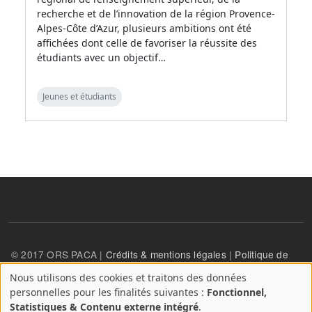
recherche et de l’innovation de la région Provence-
Alpes-Côte d’Azur, plusieurs ambitions ont été
affichées dont celle de favoriser la réussite des
étudiants avec un objectif…
Jeunes et étudiants
© 2017 ORS PACA |
Crédits & mentions légales
|
Politique de
confidentialité
Nous utilisons des cookies et traitons des données
A
personnelles pour les finalités suivantes :
Fonctionnel,
propos
User account menu
Statistiques & Contenu externe intégré
.