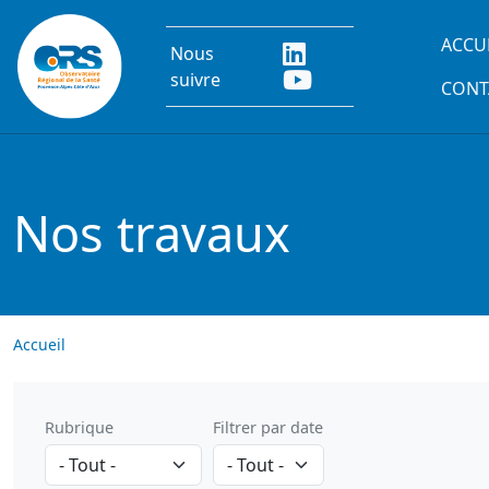
Aller au contenu principal
Main
ACCU
Nous
suivre
CONT
Nos travaux
Accueil
Rubrique
Filtrer par date