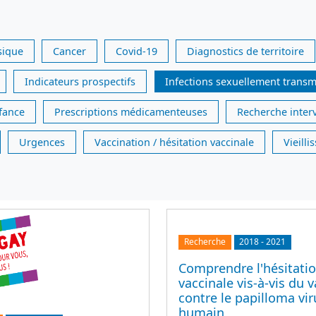
sique
Cancer
Covid-19
Diagnostics de territoire
Indicateurs prospectifs
Infections sexuellement transm
nfance
Prescriptions médicamenteuses
Recherche inter
Urgences
Vaccination / hésitation vaccinale
Vieill
Recherche
2018
-
2021
Comprendre l'hésitati
vaccinale vis-à-vis du 
contre le papilloma vir
humain