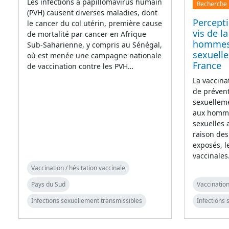
Les infections à papillomavirus humain
Recherche
(PVH) causent diverses maladies, dont
Percepti
le cancer du col utérin, première cause
vis de l
de mortalité par cancer en Afrique
hommes 
Sub-Saharienne, y compris au Sénégal,
sexuell
où est menée une campagne nationale
France
de vaccination contre les PVH…
La vaccina
de prévent
sexuellem
aux homme
sexuelles
raison des
exposés, 
vaccinale
Vaccination / hésitation vaccinale
Pays du Sud
Vaccination
Infections sexuellement transmissibles
Infections 