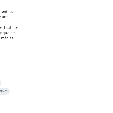
tent les
d’une
l’hostilité
usqu’alors
es médias…
sibles