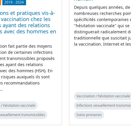
2019
-
2024
Depuis quelques années, de
ons et pratiques vis-à-
nombreuses recherches poin
a vaccination chez les
spécificités contemporaines 
ayant des relations
"hésitation vaccinale" qui se
es avec des hommes en
distinguerait radicalement de 
traditionnelle que suscitait j
la vaccination. Internet et l
tion fait partie des moyens
ion de certaines infections
ent transmissibles proposés
s ayant des relations
 avec des hommes (HSH). En
 risques auxquels ils sont
les recommandations
s…
Vaccination / hésitation vaccinale
 / hésitation vaccinale
Infections sexuellement transmis
sexuellement transmissibles
Soins primaires