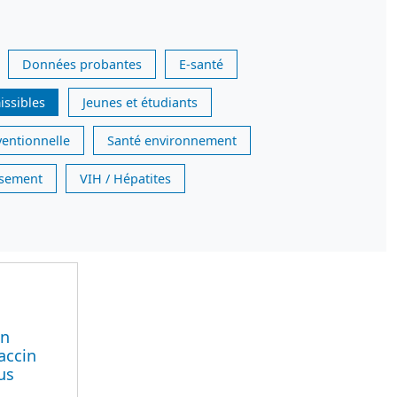
Données probantes
E-santé
issibles
Jeunes et étudiants
ventionnelle
Santé environnement
issement
VIH / Hépatites
on
vaccin
us