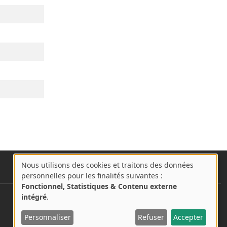
Nous utilisons des cookies et traitons des données
A
personnelles pour les finalités suivantes :
propos
Fonctionnel, Statistiques & Contenu externe
des
intégré
.
User account menu
cookies
Se connecter
Personnaliser
Refuser
Accepter
sur