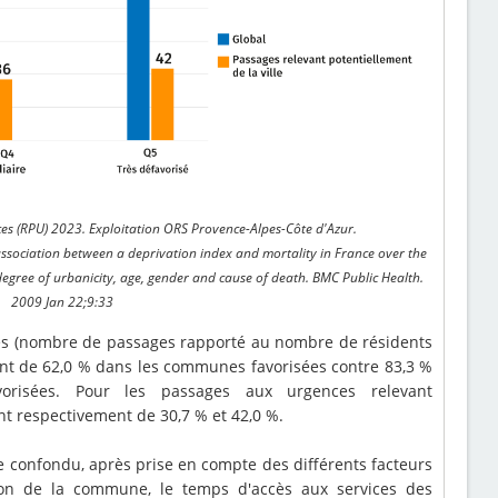
es (RPU) 2023. Exploitation ORS Provence-Alpes-Côte d'Azur.
l association between a deprivation index and mortality in France over the
 degree of urbanicity, age, gender and cause of death. BMC Public Health.
2009 Jan 22;9:33
ces (nombre de passages rapporté au nombre de résidents
nt de 62,0 % dans les communes favorisées contre 83,3 %
risées. Pour les passages aux urgences relevant
ent respectivement de 30,7 % et 42,0 %.
ge confondu, après prise en compte des différents facteurs
ion de la commune, le temps d'accès aux services des