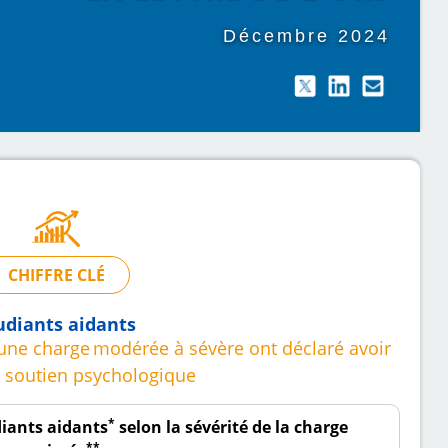
Décembre 2024
CHIFFRE CLÉ
udiants aidants
 une charge
modérée à sévère ont déclaré avoir
 soutien psychologique
*
diants aidants
selon la sévérité de la charge
**