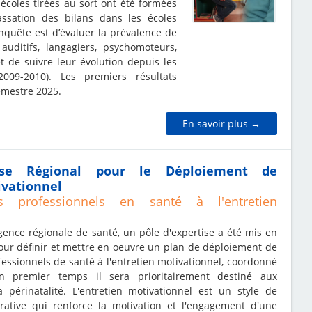
écoles tirées au sort ont été formées
ssation des bilans dans les écoles
enquête est d’évaluer la prévalence de
auditifs, langagiers, psychomoteurs,
t de suivre leur évolution depuis les
009-2010). Les premiers résultats
emestre 2025.
En savoir plus →
tise Régional pour le Déploiement de
ivationnel
s professionnels en santé à l'entretien
ence régionale de santé, un pôle d'expertise a été mis en
our définir et mettre en oeuvre un plan de déploiement de
fessionnels de santé à l'entretien motivationnel, coordonné
n premier temps il sera prioritairement destiné aux
a périnatalité. L'entretien motivationnel est un style de
orative qui renforce la motivation et l'engagement d'une