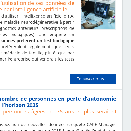
l’utilisation de ses données de
par intelligence artificielle
utiliser l’intelligence artificielle (IA)
ne maladie neurodégénérative à partir
nostics antérieurs, prescriptions de
yses biologiques). Une enquête en
rsonnes préfèrent un test biologique
 préfèreraient également que leurs
eur médecin de famille, plutôt que par
ar l'entreprise qui vendrait les tests
En savoir plus →
nombre de personnes en perte d’autonomie
 l’horizon 2035
 personnes âgées de 75 ans et plus seraient
disposition de nouvelles données (enquête CARE-Ménages
 Ressources des seniors de 2015 & enquête Vie Quotidienne