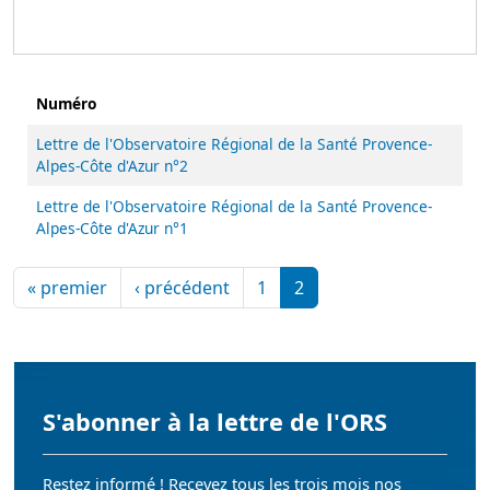
Numéro
Lettre de l'Observatoire Régional de la Santé Provence-
Alpes-Côte d'Azur n°2
Lettre de l'Observatoire Régional de la Santé Provence-
Alpes-Côte d'Azur n°1
Pagination
Première page
Page précédente
« premier
‹ précédent
1
2
S'abonner à la lettre de l'ORS
Restez informé ! Recevez tous les trois mois nos