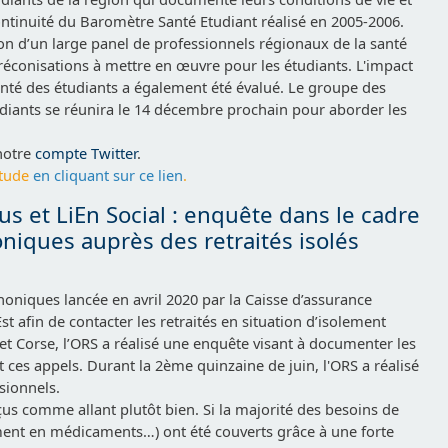
 continuité du Baromètre Santé Etudiant réalisé en 2005-2006.
on d’un large panel de professionnels régionaux de la santé
éconisations à mettre en œuvre pour les étudiants. L'impact
 santé des étudiants a également été évalué. Le groupe des
udiants se réunira le 14 décembre prochain pour aborder les
notre
compte Twitter
.
étude
en cliquant sur ce lien
.
s et LiEn Social : enquête dans le cadre
oniques auprès des retraités isolés
oniques lancée en avril 2020 par la Caisse d’assurance
-Est afin de contacter les retraités en situation d’isolement
et Corse, l’ORS a réalisé une enquête visant à documenter les
t ces appels. Durant la 2ème quinzaine de juin, l'ORS a réalisé
sionnels.
rçus comme allant plutôt bien. Si la majorité des besoins de
ment en médicaments…) ont été couverts grâce à une forte