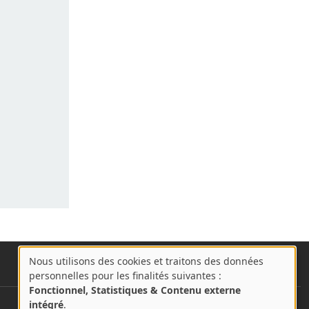
Nous utilisons des cookies et traitons des données
A
personnelles pour les finalités suivantes :
propos
Fonctionnel, Statistiques & Contenu externe
des
intégré
.