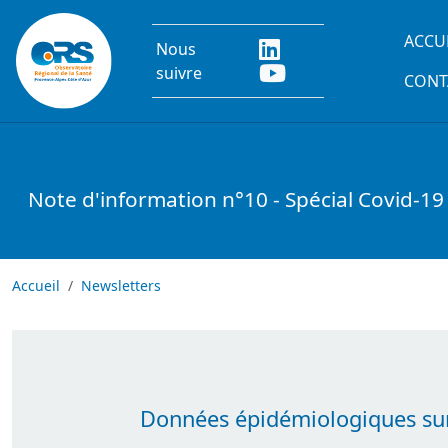
Aller au contenu principal
Main
ACCU
Nous
suivre
CONT
Note d'information n°10 - Spécial Covid-19
Accueil
Newsletters
Données épidémiologiques sur