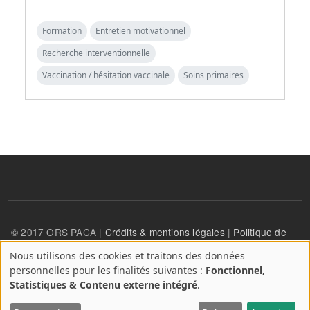
Formation
Entretien motivationnel
Recherche interventionnelle
Vaccination / hésitation vaccinale
Soins primaires
© 2017 ORS PACA |
Crédits & mentions légales
|
Politique de
confidentialité
Nous utilisons des cookies et traitons des données
A
personnelles pour les finalités suivantes :
Fonctionnel,
propos
User account menu
Statistiques & Contenu externe intégré
.
Se connecter
des