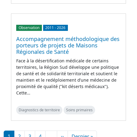
Observation
2011
-
2026
Accompagnement méthodologique des
porteurs de projets de Maisons
Régionales de Santé
Face à la désertification médicale de certains
territoires, la Région Sud développe une politique
de santé et de solidarité territoriale et soutient le
maintien et le redéploiement d’une médecine de
proximité de qualité ("kit déserts médicaux").
Cette…
Diagnostics de territoire
Soins primaires
Pagination
Page suivante
Dernière page
1
2
3
4
…
››
Dernier »