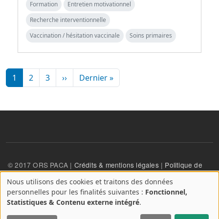
Formation
Entretien motivationnel
Recherche interventionnelle
Vaccination / hésitation vaccinale
Soins primaires
Pagination
Page suivante
Dernière page
1
2
3
››
Dernier »
© 2017 ORS PACA |
Crédits & mentions légales
|
Politique de
confidentialité
Nous utilisons des cookies et traitons des données
A
personnelles pour les finalités suivantes :
Fonctionnel,
propos
User account menu
Statistiques & Contenu externe intégré
.
Se connecter
des