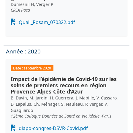
Dumesnil H, Verger P
CRSA Paca
Document
Quali_Rosam_070322.pdf
Année : 2020
Date :
septembre 2020
Impact de l’épidémie de Covid-19 sur les
soins de premiers recours en région
Provence-Alpes-Côte d’Azur
B. Davin, M. Jardin, H. Guerrera, J. Mabille, V. Cassaro,
D. Lapalus, Ch. Ménager, S. Nauleau, P. Verger, V.
Guagliardo
12ème Colloque Données de Santé en Vie Réelle -Paris
Document
diapo-congres-DSVR-Covid.pdf