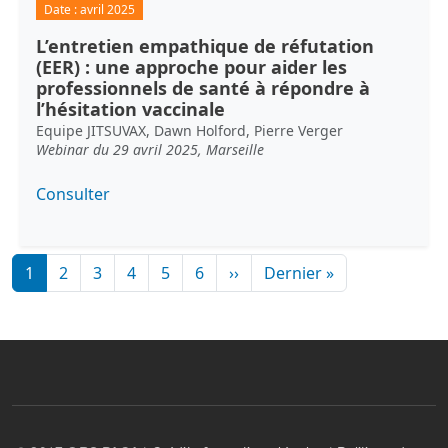
Date :
avril 2025
L’entretien empathique de réfutation
(EER) : une approche pour aider les
professionnels de santé à répondre à
l’hésitation vaccinale
Equipe JITSUVAX, Dawn Holford, Pierre Verger
Webinar du 29 avril 2025, Marseille
Consulter
Pagination
Page suivante
Dernière page
1
2
3
4
5
6
››
Dernier »