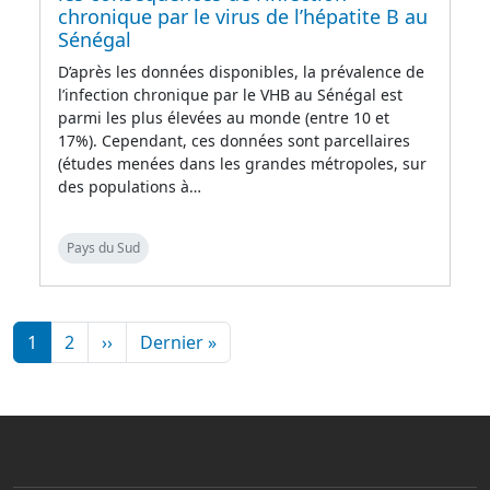
chronique par le virus de l’hépatite B au
Sénégal
D’après les données disponibles, la prévalence de
l’infection chronique par le VHB au Sénégal est
parmi les plus élevées au monde (entre 10 et
17%). Cependant, ces données sont parcellaires
(études menées dans les grandes métropoles, sur
des populations à…
Pays du Sud
Pagination
Page suivante
Dernière page
1
2
››
Dernier »