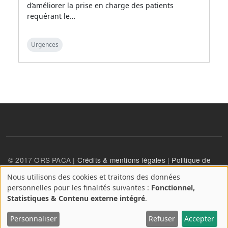
d’améliorer la prise en charge des patients
requérant le…
Urgences
© 2017 ORS PACA |
Crédits & mentions légales
|
Politique de
confidentialité
Nous utilisons des cookies et traitons des données
A
personnelles pour les finalités suivantes :
Fonctionnel,
propos
User account menu
Statistiques & Contenu externe intégré
.
Se connecter
des
cookies
Personnaliser
Refuser
Accepter