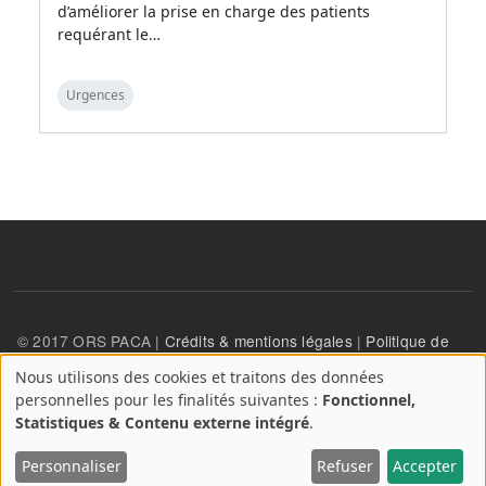
d’améliorer la prise en charge des patients
requérant le…
Urgences
© 2017 ORS PACA |
Crédits & mentions légales
|
Politique de
confidentialité
Nous utilisons des cookies et traitons des données
A
personnelles pour les finalités suivantes :
Fonctionnel,
propos
User account menu
Statistiques & Contenu externe intégré
.
Se connecter
des
cookies
Personnaliser
Refuser
Accepter