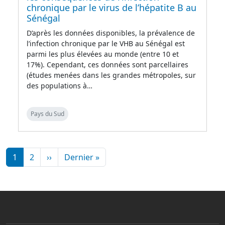
chronique par le virus de l’hépatite B au
Sénégal
D’après les données disponibles, la prévalence de
l’infection chronique par le VHB au Sénégal est
parmi les plus élevées au monde (entre 10 et
17%). Cependant, ces données sont parcellaires
(études menées dans les grandes métropoles, sur
des populations à…
Pays du Sud
Pagination
Page suivante
Dernière page
1
2
››
Dernier »