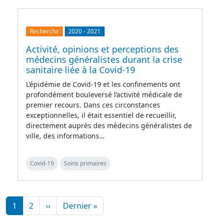
Recherche
2020
-
2021
Activité, opinions et perceptions des
médecins généralistes durant la crise
sanitaire liée à la Covid-19
L’épidémie de Covid-19 et les confinements ont
profondément bouleversé l’activité médicale de
premier recours. Dans ces circonstances
exceptionnelles, il était essentiel de recueillir,
directement auprès des médecins généralistes de
ville, des informations…
Covid-19
Soins primaires
Pagination
Page suivante
Dernière page
1
2
››
Dernier »