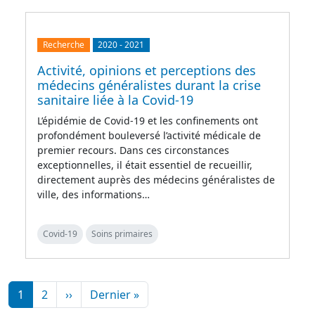
Recherche
2020
-
2021
Activité, opinions et perceptions des
médecins généralistes durant la crise
sanitaire liée à la Covid-19
L’épidémie de Covid-19 et les confinements ont
profondément bouleversé l’activité médicale de
premier recours. Dans ces circonstances
exceptionnelles, il était essentiel de recueillir,
directement auprès des médecins généralistes de
ville, des informations…
Covid-19
Soins primaires
Pagination
Page suivante
Dernière page
1
2
››
Dernier »