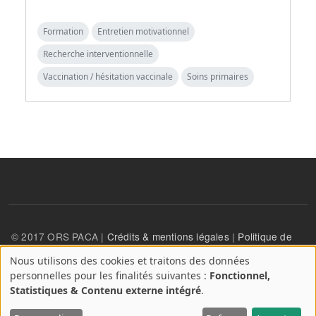
Formation
Entretien motivationnel
Recherche interventionnelle
Vaccination / hésitation vaccinale
Soins primaires
© 2017 ORS PACA |
Crédits & mentions légales
|
Politique de
confidentialité
Nous utilisons des cookies et traitons des données
A
personnelles pour les finalités suivantes :
Fonctionnel,
propos
User account menu
Statistiques & Contenu externe intégré
.
Se connecter
des