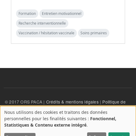
Formation
Entretien motivationnel
Recherche interventionnelle
Vaccination / hésitation vaccinale
Soins primaires
© 2017 ORS PACA |
Crédits & mentions légales
|
Politique de
confidentialité
Nous utilisons des cookies et traitons des données
A
personnelles pour les finalités suivantes :
Fonctionnel,
propos
User account menu
Statistiques & Contenu externe intégré
.
Se connecter
des