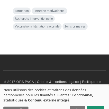
Formation
Entretien motivationnel
Recherche interventionnelle
Vaccination / hésitation vaccinale
Soins primaires
© 2017 ORS PACA |
Crédits & mentions légales
|
Politique de
confidentialité
Nous utilisons des cookies et traitons des données
A
personnelles pour les finalités suivantes :
Fonctionnel,
propos
User account menu
Statistiques & Contenu externe intégré
.
Se connecter
des