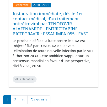
Recherche
2020
-
2021
Instauration immédiate, dès le 1er
contact médical, d’un traitement
antirétroviral par TENOFOVIR
ALAFENAMIDE - EMTRICITABINE –
BICTEGRAVIR : ESSAI IMEA 055 - FAST
Le prochain défi de la lutte contre le SIDA est
l’objectif fixé par l’ONUSIDA d’aller vers
l’élimination de toute nouvelle infection par le VIH
à l’horizon 2030. Cette ambition s’appuie sur un
consensus mondial en faveur d’une perspective,
d’ici à 2020, où 90…
VIH / Hépatites
Pagination
Page suivante
Dernière page
1
2
››
Dernier »