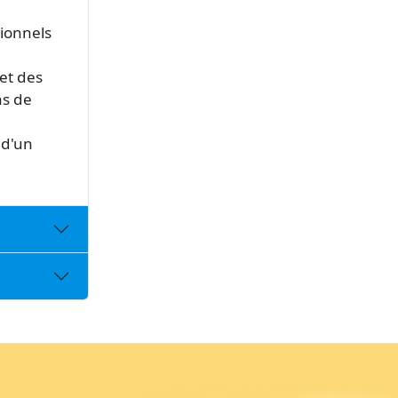
sionnels
 et des
ns de
 d'un