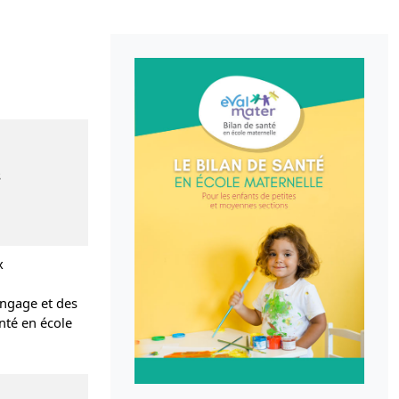
s
x
langage et des
nté en école