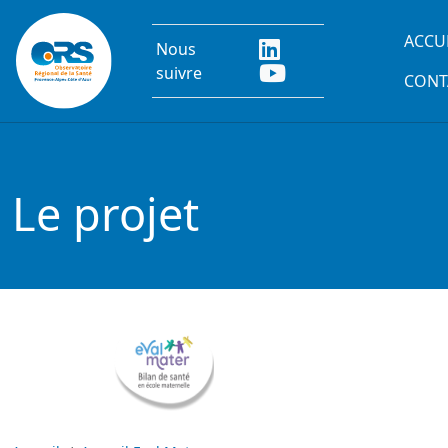
Aller au contenu principal
Main
ACCU
Nous
suivre
CONT
Le projet