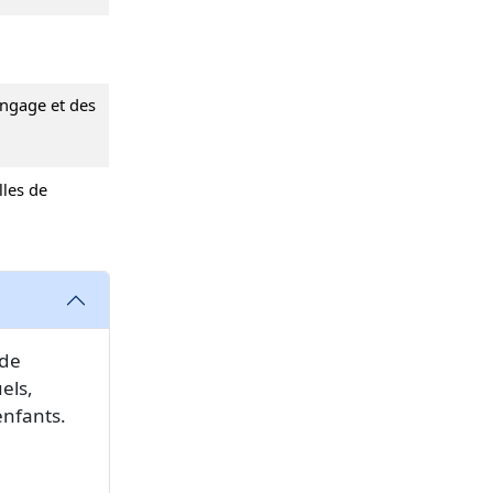
angage et des
lles de
 de
els,
enfants.