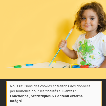
Nous utilisons des cookies et traitons des données
A
personnelles pour les finalités suivantes :
propos
Fonctionnel, Statistiques & Contenu externe
des
intégré
.
User account menu