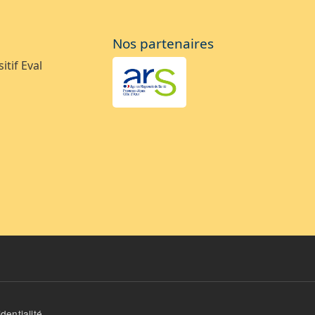
Nos partenaires
tif Eval
dentialité