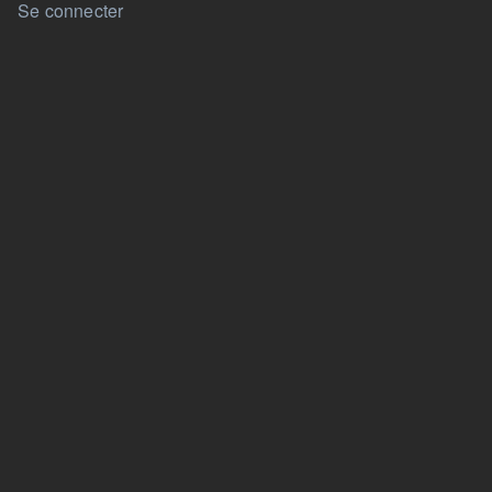
User account menu
Se connecter