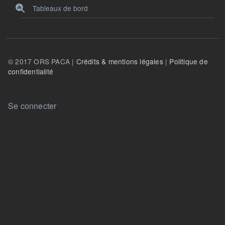
Tableaux de bord
© 2017 ORS PACA |
Crédits & mentions légales
|
Politique de
confidentialité
User account menu
Se connecter