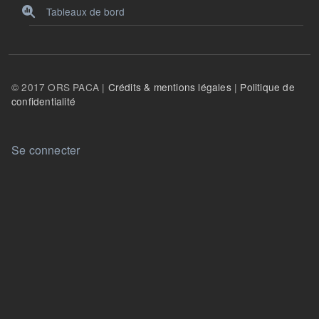
Tableaux de bord
© 2017 ORS PACA |
Crédits & mentions légales
|
Politique de
confidentialité
User account menu
Se connecter