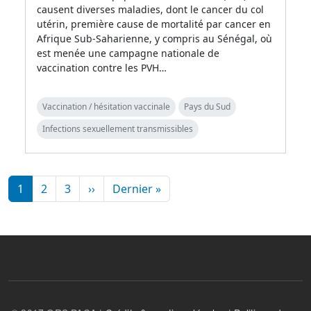
causent diverses maladies, dont le cancer du col
utérin, première cause de mortalité par cancer en
Afrique Sub-Saharienne, y compris au Sénégal, où
est menée une campagne nationale de
vaccination contre les PVH…
Vaccination / hésitation vaccinale
Pays du Sud
Infections sexuellement transmissibles
Pagination
Page suivante
Dernière page
1
2
3
››
Dernier »