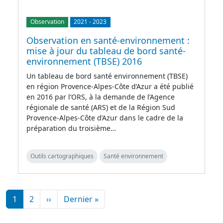
Observation
2021
-
2023
Observation en santé-environnement :
mise à jour du tableau de bord santé-
environnement (TBSE) 2016
Un tableau de bord santé environnement (TBSE)
en région Provence-Alpes-Côte d’Azur a été publié
en 2016 par l’ORS, à la demande de l’Agence
régionale de santé (ARS) et de la Région Sud
Provence-Alpes-Côte d’Azur dans le cadre de la
préparation du troisième…
Outils cartographiques
Santé environnement
Pagination
Page suivante
Dernière page
1
2
››
Dernier »