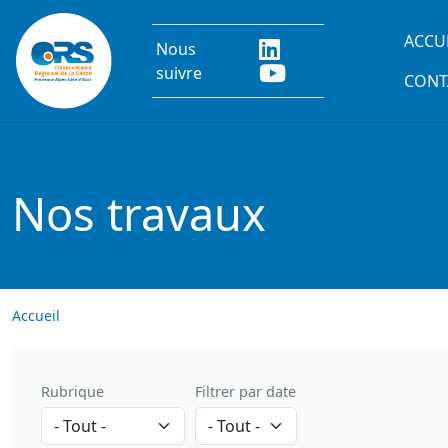
Aller au contenu principal
Main
ACCU
Nous
suivre
CONT
Nos travaux
Accueil
Rubrique
Filtrer par date