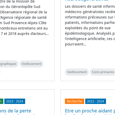
dre de la mission de
Les dossiers de santé inform
tion du Gérontopôle Sud
médecins généralistes recèl
l’Observatoire régional de la
informations précieuses sur 
l’Agence régionale de santé
patients, informations parfo
on Sud Provence-Alpes-Côte
exploitées du point de vue
 nombreux entretiens ont eu
épidémiologique. Analysés p
17 et 2018 auprès d’acteurs…
l’intelligence artificielle, ces
pourraient…
tographiques
Vieillissement
Vieillissement
Soins primaires
n
2023
-
2024
Recherche
2022
-
2024
ons de la perte
Etre un proche aidant