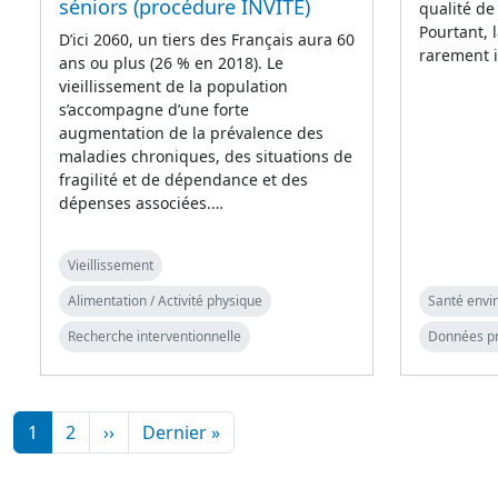
séniors (procédure INVITE)
qualité de
Pourtant, 
D’ici 2060, un tiers des Français aura 60
rarement 
ans ou plus (26 % en 2018). Le
vieillissement de la population
s’accompagne d’une forte
augmentation de la prévalence des
maladies chroniques, des situations de
fragilité et de dépendance et des
dépenses associées.…
Vieillissement
Alimentation / Activité physique
Santé env
Recherche interventionnelle
Données p
Pagination
Page suivante
Dernière page
1
2
››
Dernier »