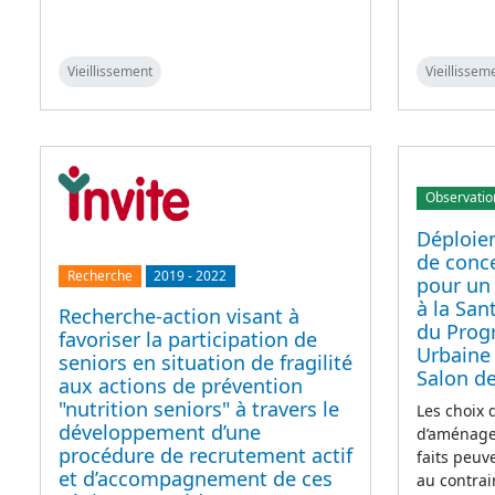
Vieillissement
Vieillissem
Observatio
Déploie
de conce
Recherche
2019
-
2022
pour un
à la San
Recherche-action visant à
du Prog
favoriser la participation de
Urbaine
seniors en situation de fragilité
Salon d
aux actions de prévention
"nutrition seniors" à travers le
Les choix d
développement d’une
d’aménagem
procédure de recrutement actif
faits peuv
et d’accompagnement de ces
au contrair