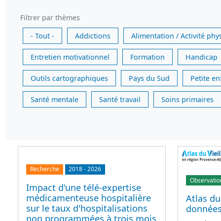
Filtrer par thèmes
- Tout -
Addictions
Alimentation / Activité phy
Entretien motivationnel
Formation
Handicap
Outils cartographiques
Pays du Sud
Petite e
Santé mentale
Santé travail
Soins primaires
Recherche
2018
-
2026
Observatio
Impact d'une télé-expertise
médicamenteuse hospitalière
Atlas du
sur le taux d'hospitalisations
données 
non programmées à trois mois