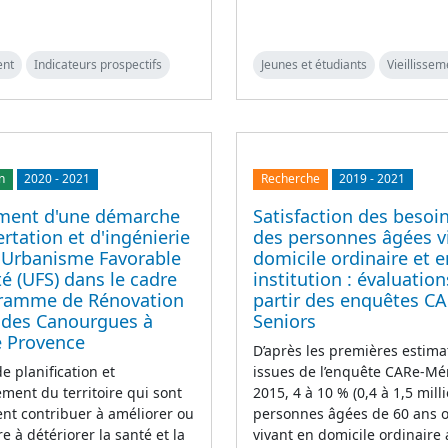
ent
Indicateurs prospectifs
Jeunes et étudiants
Vieillissem
n
2020
-
2021
Recherche
2019
-
2021
ment d'une démarche
Satisfaction des besoin
rtation et d'ingénierie
des personnes âgées v
 Urbanisme Favorable
domicile ordinaire et e
té (UFS) dans le cadre
institution : évaluation
ramme de Rénovation
partir des enquêtes CA
 des Canourgues à
Seniors
e Provence
D’après les premières estima
e planification et
issues de l’enquête CARe-M
ent du territoire qui sont
2015, 4 à 10 % (0,4 à 1,5 mill
ent contribuer à améliorer ou
personnes âgées de 60 ans o
e à détériorer la santé et la
vivant en domicile ordinaire