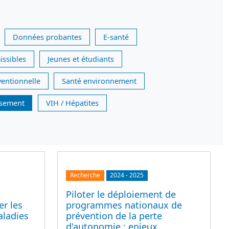
Données probantes
E-santé
issibles
Jeunes et étudiants
ventionnelle
Santé environnement
issement
VIH / Hépatites
Recherche
2024
-
2025
Piloter le déploiement de
er les
programmes nationaux de
aladies
prévention de la perte
d'autonomie : enjeux,