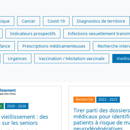
sique
Cancer
Covid-19
Diagnostics de territoire
Indicateurs prospectifs
Infections sexuellement transm
nfance
Prescriptions médicamenteuses
Recherche inter
Urgences
Vaccination / hésitation vaccinale
Vieill
Recherche
2022
-
2025
n
2020
-
2026
Tirer parti des dossiers
médicaux pour identifi
 vieillissement : des
patients à risque de m
sur les seniors
neurodégénératives