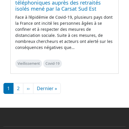
téléphoniques auprès des retraités
isolés mené par la Carsat Sud Est
Face à l’épidémie de Covid-19, plusieurs pays dont
la France ont incité les personnes âgées à se
confiner et à respecter des mesures de
distanciation sociale. Suite à ces mesures, de
nombreux chercheurs et acteurs ont alerté sur les
conséquences négatives que…
Vieillissement
Covid-19
Pagination
Page suivante
Dernière page
1
2
››
Dernier »