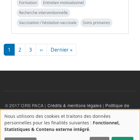
Formation
Entretien motivationnel
Recherche interventionnelle
Vaccination / hésitation vaccinale
Soins primaires
Pagination
Page suivante
Dernière page
1
2
3
››
Dernier »
© 2017 ORS PACA |
Crédits & mentions légales
|
Politique de
confidentialité
Nous utilisons des cookies et traitons des données
A
personnelles pour les finalités suivantes :
Fonctionnel,
propos
User account menu
Statistiques & Contenu externe intégré
.
Se connecter
des