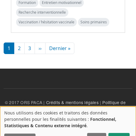
Formation
Entretien motivationnel
Recherche interventionnelle
Vaccination / hésitation vaccinale
Soins primaires
Pagination
Page suivante
Dernière page
1
2
3
››
Dernier »
© 2017 ORS PACA |
Crédits & mentions légales
|
Politique de
confidentialité
Nous utilisons des cookies et traitons des données
A
personnelles pour les finalités suivantes :
Fonctionnel,
propos
User account menu
Statistiques & Contenu externe intégré
.
Se connecter
des