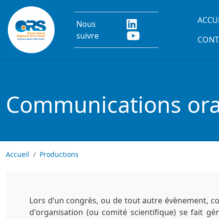
Aller au contenu principal
Main
ACCU
Nous
suivre
CONT
Communications oral
Accueil
Productions
Lors d’un congrès, ou de tout autre évènement, co
d'organisation (ou comité scientifique) se fait g