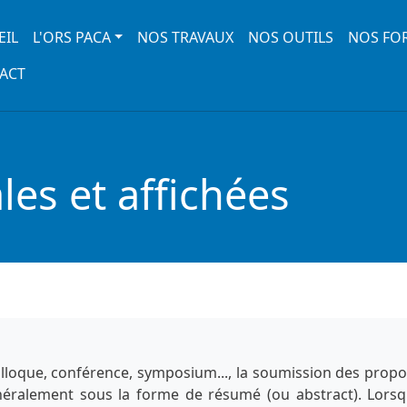
 navigation
EIL
L'ORS PACA
NOS TRAVAUX
NOS OUTILS
NOS FO
ACT
es et affichées
lloque, conférence, symposium..., la soumission des propo
énéralement sous la forme de résumé (ou abstract). Lorsq