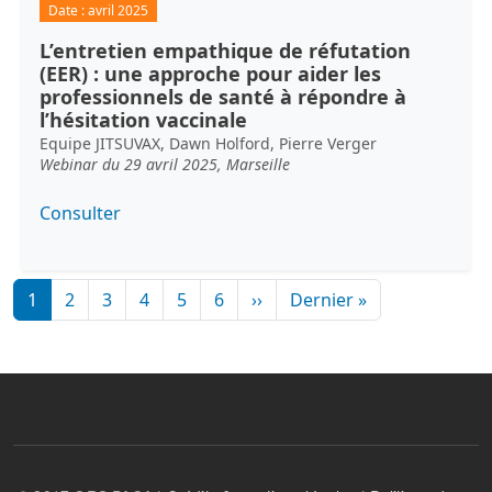
Date :
avril 2025
L’entretien empathique de réfutation
(EER) : une approche pour aider les
professionnels de santé à répondre à
l’hésitation vaccinale
Equipe JITSUVAX, Dawn Holford, Pierre Verger
Webinar du 29 avril 2025, Marseille
Consulter
Pagination
Page suivante
Dernière page
1
2
3
4
5
6
››
Dernier »