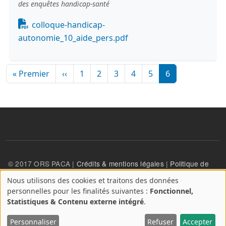
des enquêtes handicap-santé
Document
colloque-handicap-
autonomie_10_aide_pers.pdf
Pagination
Première page
Page précédente
« Premier
‹‹
1
2
3
4
5
6
© 2017 ORS PACA |
Crédits & mentions légales
|
Politique de
confidentialité
Nous utilisons des cookies et traitons des données
A
personnelles pour les finalités suivantes :
Fonctionnel,
propos
User account menu
Statistiques & Contenu externe intégré
.
Se connecter
des
cookies
Personnaliser
Refuser
Accepter