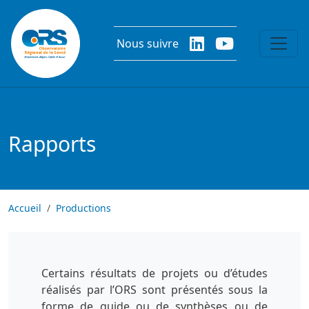
Aller au contenu principal
Nous suivre
Rapports
Accueil
Productions
Certains résultats de projets ou d’études
réalisés par l’ORS sont présentés sous la
forme de guide ou de synthèses ou de