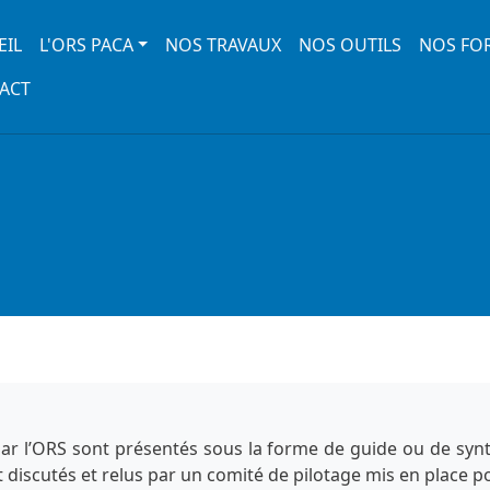
 navigation
EIL
L'ORS PACA
NOS TRAVAUX
NOS OUTILS
NOS FO
ACT
 par l’ORS sont présentés sous la forme de guide ou de sy
t discutés et relus par un comité de pilotage mis en place p