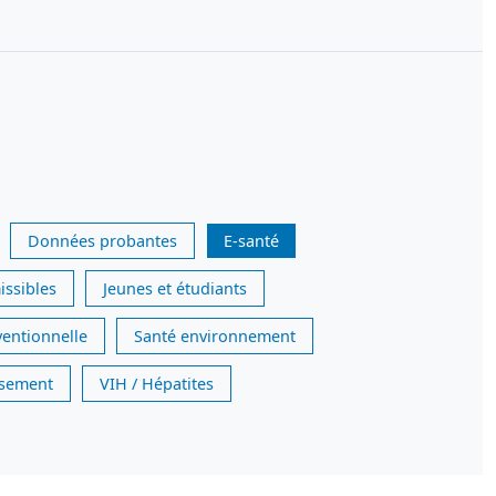
Données probantes
E-santé
issibles
Jeunes et étudiants
ventionnelle
Santé environnement
issement
VIH / Hépatites