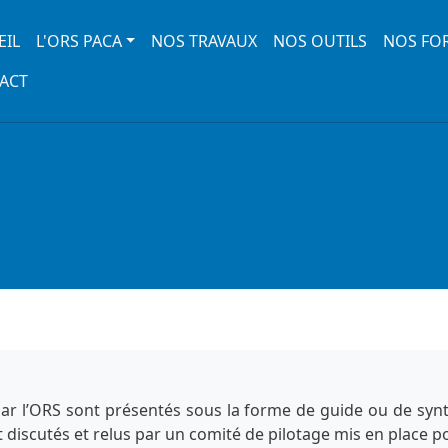
 navigation
EIL
L'ORS PACA
NOS TRAVAUX
NOS OUTILS
NOS FO
ACT
 par l’ORS sont présentés sous la forme de guide ou de sy
t discutés et relus par un comité de pilotage mis en place p