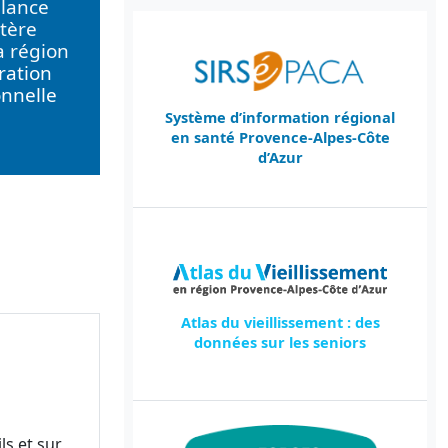
llance
tère
a région
ration
onnelle
Système d’information régional
en santé Provence-Alpes-Côte
d’Azur
Atlas du vieillissement : des
données sur les seniors
ls et sur