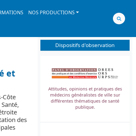
RMATIONS
NOS PRODUCTIONS
Dispositifs d'observation
Image
é et
Attitudes, opinions et pratiques des
médecins généralistes de ville sur
s-Côte
L
différentes thématiques de santé
 Santé,
t
publique.
étroite
tation des
ipales