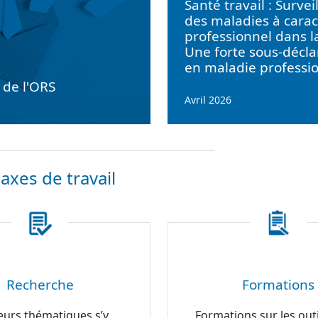
Santé travail : Survei
des maladies à carac
professionnel dans l
Une forte sous-décla
en maladie professi
e de l'ORS
Avril 2026
axes de travail
Recherche
Formations
eurs thématiques s’y
Formations sur les outi