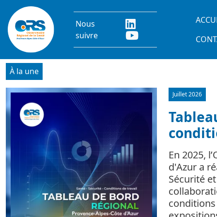
Aller au contenu principal
Main
ACCU
Nous
suivre
CONT
À la une
Juillet 2026
Image
Tableau
conditi
En 2025, l
d'Azur a r
Sécurité e
collaborat
conditions 
expositio