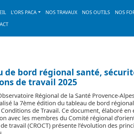
 navigation
EIL
L'ORS PACA
NOS TRAVAUX
NOS OUTILS
NOS FO
ACT
 de bord régional santé, sécurit
ons de travail 2025
’Observatoire Régional de la Santé Provence-Alpe
éalisé la 7ème édition du tableau de bord régional
t Conditions de Travail. Ce document, élaboré en 
ion avec les membres du Comité régional d’orien
de travail (CROCT) présente l’évolution des princ
ns…