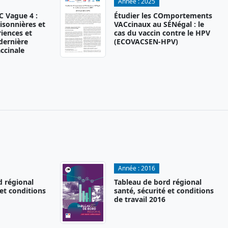
Année :
2025
 Vague 4 :
Étudier les COmportements
isonnières et
VACcinaux au SÉNégal : le
iences et
cas du vaccin contre le HPV
 dernière
(ECOVACSEN-HPV)
ccinale
Année :
2016
d régional
Tableau de bord régional
 et conditions
santé, sécurité et conditions
de travail 2016