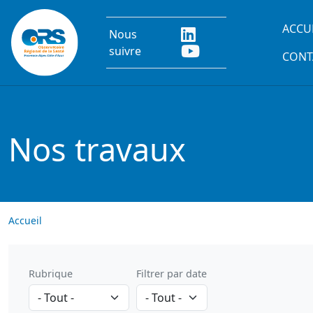
Aller au contenu principal
Main
ACCU
Nous
suivre
CONT
Nos travaux
Accueil
Rubrique
Filtrer par date