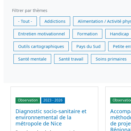
Filtrer par thèmes
- Tout -
Addictions
Alimentation / Activité phy
Entretien motivationnel
Formation
Handicap
Outils cartographiques
Pays du Sud
Petite e
Santé mentale
Santé travail
Soins primaires
Observation
2023
-
2026
Observatio
Diagnostic socio-sanitaire et
Accomp
environnemental de la
méthodo
métropole de Nice
de proj
Régiona