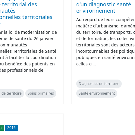
 territorial des
d'un diagnostic santé
autés
environnement
onnelles territoriales
Au regard de leurs compéte
é
matière d’urbanisme, d’am
r la loi de modernisation de
du territoire, de transports, 
ème de santé du 26 janvier
et de formation, les collectivi
 Communautés
territoriales sont des acteurs
nelles Territoriales de Santé
incontournables des politiq
nt à faciliter la coordination
publiques en santé environn
au bénéfice des patients en
celles-ci…
des professionnels de
Diagnostics de territoire
 de territoire
Soins primaires
Santé environnement
n
2016