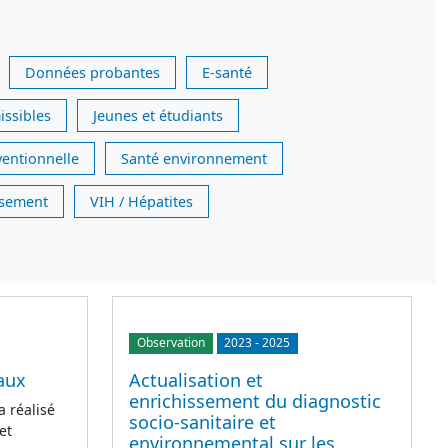
Données probantes
E-santé
issibles
Jeunes et étudiants
ventionnelle
Santé environnement
issement
VIH / Hépatites
Observation
2023
-
2025
aux
Actualisation et
enrichissement du diagnostic
a réalisé
socio-sanitaire et
et
environnemental sur les