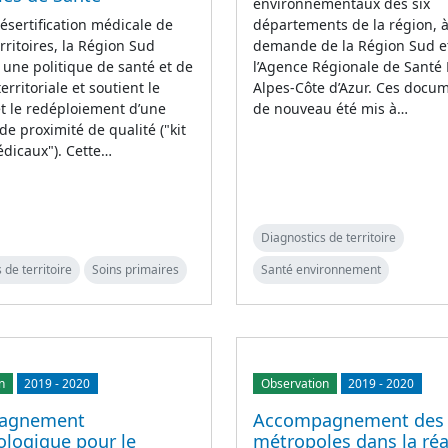
environnementaux des six
désertification médicale de
départements de la région, à
erritoires, la Région Sud
demande de la Région Sud e
une politique de santé et de
l’Agence Régionale de Santé
territoriale et soutient le
Alpes-Côte d’Azur. Ces docu
t le redéploiement d’une
de nouveau été mis à…
e proximité de qualité ("kit
dicaux"). Cette…
Diagnostics de territoire
 de territoire
Soins primaires
Santé environnement
n
2019
-
2020
Observation
2019
-
2020
agnement
Accompagnement des
logique pour le
métropoles dans la réa