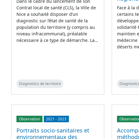
Dans le cadre du lancement de son
Contrat local de santé (CLS), la Ville de
Face à la 
Nice a souhaité disposer d’un
certains t
diagnostic sur l’état de santé de la
développe 
population du territoire (y compris au
solidarité 
niveau infracommunal), préalable
maintien e
nécessaire à ce type de démarche. La…
médecine d
déserts mé
Diagnostics de territoire
Diagnostics
Observation
2021
-
2023
Observatio
Portraits socio-sanitaires et
Accomp
environnementaux des
méthodo