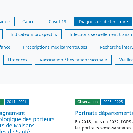
sique
Cancer
Covid-19
Diagnostics de territoire
Indicateurs prospectifs
Infections sexuellement transm
nfance
Prescriptions médicamenteuses
Recherche inter
Urgences
Vaccination / hésitation vaccinale
Vieill
n
2011
-
2026
Observation
2025
-
2025
agnement
Portraits département
logique des porteurs
En 2018, puis en 2022, l’ORS 
ets de Maisons
les portraits socio-sanitaires 
les de Santé