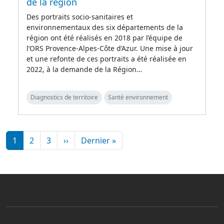
de la région
Des portraits socio-sanitaires et
environnementaux des six départements de la
région ont été réalisés en 2018 par l’équipe de
l’ORS Provence-Alpes-Côte d’Azur. Une mise à jour
et une refonte de ces portraits a été réalisée en
2022, à la demande de la Région…
Diagnostics de territoire
Santé environnement
Pagination
Page suivante
Dernière page
1
2
3
››
Dernier »