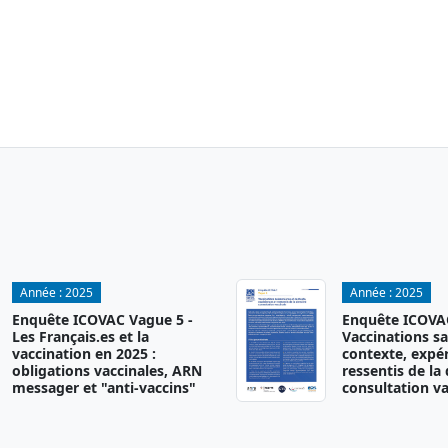
Année :
2025
Année :
2025
Enquête ICOVAC Vague 5 -
Enquête ICOVAC
Les Français.es et la
Vaccinations sa
vaccination en 2025 :
contexte, expér
obligations vaccinales, ARN
ressentis de la
messager et "anti-vaccins"
consultation va