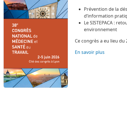
img-actu
Image
Prévention de la dés
d’information prati
Le SISTEPACA : retou
environnement
Ce congrès a eu lieu du 
En savoir plus