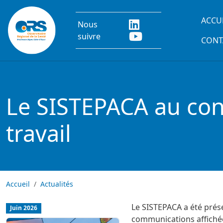
Aller au contenu principal
Main
ACCU
Nous
suivre
CONT
Le SISTEPACA au con
travail
Accueil
Actualités
Le SISTEPACA a été prés
Juin 2026
communications affichée