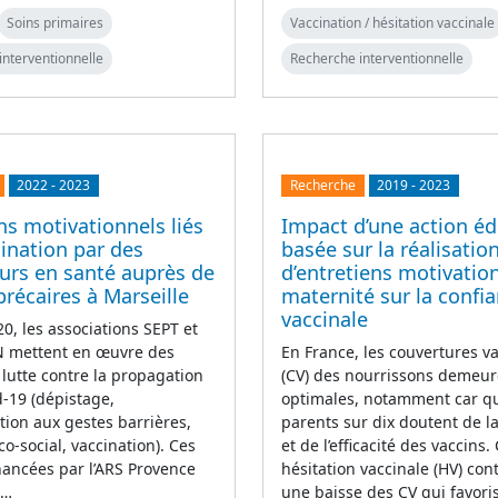
Soins primaires
Vaccination / hésitation vaccinale
interventionnelle
Recherche interventionnelle
2022
-
2023
Recherche
2019
-
2023
ns motivationnels liés
Impact d’une action éd
cination par des
basée sur la réalisatio
urs en santé auprès de
d’entretiens motivatio
précaires à Marseille
maternité sur la confi
vaccinale
0, les associations SEPT et
mettent en œuvre des
En France, les couvertures v
 lutte contre la propagation
(CV) des nourrissons demeur
d-19 (dépistage,
optimales, notamment car q
ation aux gestes barrières,
parents sur dix doutent de la
co-social, vaccination). Ces
et de l’efficacité des vaccins.
inancées par l’ARS Provence
hésitation vaccinale (HV) con
e…
une baisse des CV qui favori