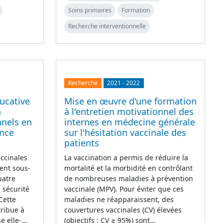
Soins primaires
Formation
Recherche interventionnelle
Recherche
2021
-
2022
ucative
Mise en œuvre d'une formation
n
à l'entretien motivationnel des
nnels en
internes en médecine générale
ance
sur l'hésitation vaccinale des
patients
accinales
La vaccination a permis de réduire la
ent sous-
mortalité et la morbidité en contrôlant
uatre
de nombreuses maladies à prévention
 sécurité
vaccinale (MPV). Pour éviter que ces
 Cette
maladies ne réapparaissent, des
tribue à
couvertures vaccinales (CV) élevées
se elle-…
(objectifs : CV ≥ 95%) sont…