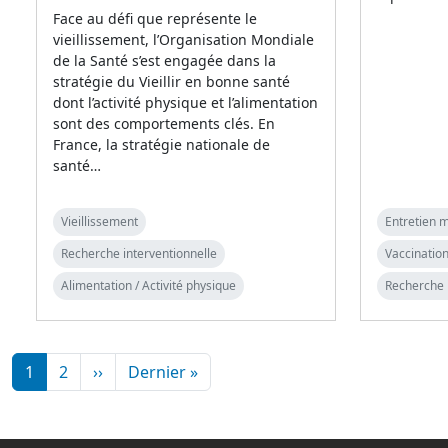
Face au défi que représente le
vieillissement, l’Organisation Mondiale
de la Santé s’est engagée dans la
stratégie du Vieillir en bonne santé
dont l’activité physique et l’alimentation
sont des comportements clés. En
France, la stratégie nationale de
santé…
Vieillissement
Entretien m
Recherche interventionnelle
Vaccination
Alimentation / Activité physique
Recherche 
Pagination
Page suivante
Dernière page
1
2
››
Dernier »