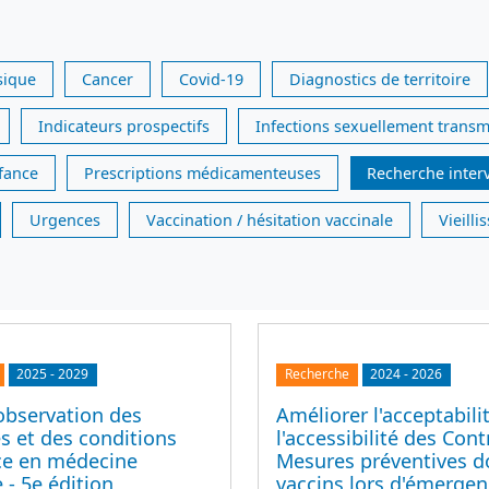
sique
Cancer
Covid-19
Diagnostics de territoire
Indicateurs prospectifs
Infections sexuellement transm
nfance
Prescriptions médicamenteuses
Recherche inter
Urgences
Vaccination / hésitation vaccinale
Vieill
2025
-
2029
Recherche
2024
-
2026
observation des
Améliorer l'acceptabili
s et des conditions
l'accessibilité des Cont
ice en médecine
Mesures préventives d
 - 5e édition
vaccins lors d'émerge