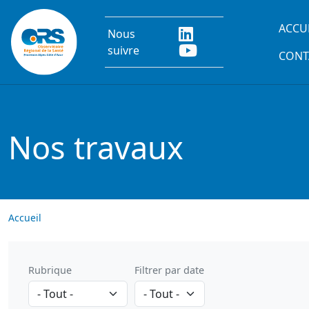
Aller au contenu principal
Main
ACCU
Nous
suivre
CONT
Nos travaux
Accueil
Rubrique
Filtrer par date