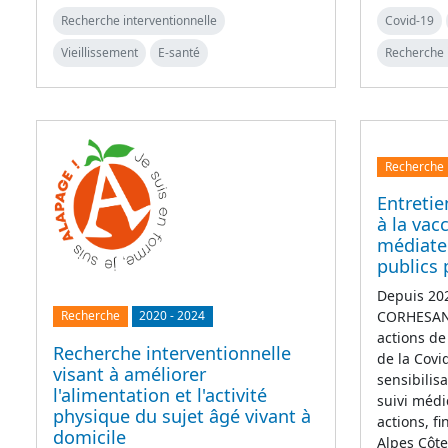
Recherche interventionnelle
Covid-19
Vieillissement
E-santé
Recherche 
Recherche
Entretie
à la vac
médiate
publics 
Depuis 202
CORHESAN 
Recherche
2020
-
2024
actions de
Recherche interventionnelle
de la Covi
visant à améliorer
sensibilis
l'alimentation et l'activité
suivi médi
physique du sujet âgé vivant à
actions, f
domicile
Alpes Côt