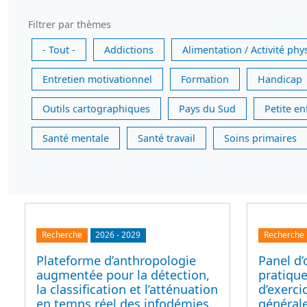
Filtrer par thèmes
- Tout -
Addictions
Alimentation / Activité phy
Entretien motivationnel
Formation
Handicap
Outils cartographiques
Pays du Sud
Petite e
Santé mentale
Santé travail
Soins primaires
Recherche
2026
-
2029
Recherche
Plateforme d’anthropologie
Panel d’
augmentée pour la détection,
pratique
la classification et l’atténuation
d’exerc
en temps réel des infodémies,
générale