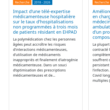
Recherche
2018
-
2026
Recherche
Impact d'une télé-expertise
Améliore
médicamenteuse hospitalière
en char
sur le taux d'hospitalisations
médecin
non programmées à trois mois
ambulato
de patients résidant en EHPAD
d'un pr
compos
La polymédication chez les personnes
âgées peut accroître les risques
La plupart
d’interactions médicamenteuses,
contracté 
d’utilisation de médicaments
complètem
inappropriés et finalement d’iatrogénie
souffrent
médicamenteuse. Dans un souci
persistant
d’optimisation des prescriptions
l’infectio
médicamenteuses et de…
Covid lon
multiples 