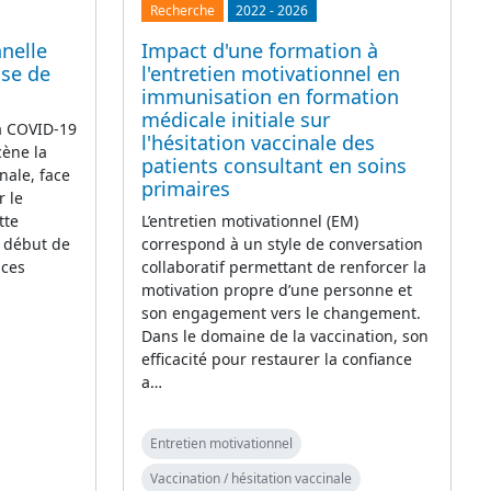
Recherche
2022
-
2026
nelle
Impact d'une formation à
ase de
l'entretien motivationnel en
immunisation en formation
médicale initiale sur
la COVID-19
l'hésitation vaccinale des
cène la
patients consultant en soins
nale, face
primaires
r le
tte
L’entretien motivationnel (EM)
e début de
correspond à un style de conversation
 ces
collaboratif permettant de renforcer la
motivation propre d’une personne et
son engagement vers le changement.
Dans le domaine de la vaccination, son
efficacité pour restaurer la confiance
a…
Entretien motivationnel
Vaccination / hésitation vaccinale