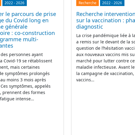
2022
-
2026
Recherche
2022
-
2026
r le parcours de prise
Recherche intervention
ge du Covid long en
sur la vaccination : ph
e générale
diagnostic
ire : co-construction
La crise pandémique liée à 
ogramme multi-
a remis sur le devant de la s
antes
question de l’hésitation vacci
 des personnes ayant
aux nouveaux vaccins mis su
la Covid-19 se rétablissent
marché pour lutter contre ce
ent, mais certaines
maladie infectieuse. Avant l
 de symptômes prolongés
la campagne de vaccination,
 au moins 3 mois après
vaccins…
n. Ces symptômes, appelés
g, prennent des formes
(fatigue intense…