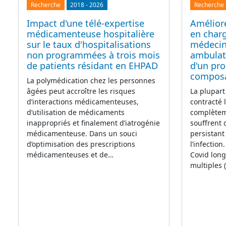
Recherche
2018
-
2026
Recherche
Impact d'une télé-expertise
Améliore
médicamenteuse hospitalière
en char
sur le taux d'hospitalisations
médecin
non programmées à trois mois
ambulato
de patients résidant en EHPAD
d'un pr
compos
La polymédication chez les personnes
âgées peut accroître les risques
La plupart
d’interactions médicamenteuses,
contracté 
d’utilisation de médicaments
complètem
inappropriés et finalement d’iatrogénie
souffrent
médicamenteuse. Dans un souci
persistant
d’optimisation des prescriptions
l’infectio
médicamenteuses et de…
Covid lon
multiples 