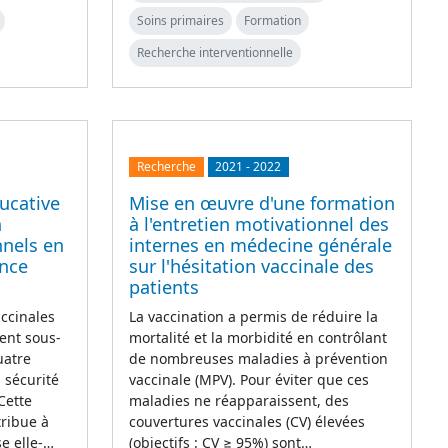
Soins primaires
Formation
Recherche interventionnelle
Recherche
2021
-
2022
ucative
Mise en œuvre d'une formation
n
à l'entretien motivationnel des
nnels en
internes en médecine générale
ance
sur l'hésitation vaccinale des
patients
accinales
La vaccination a permis de réduire la
ent sous-
mortalité et la morbidité en contrôlant
uatre
de nombreuses maladies à prévention
 sécurité
vaccinale (MPV). Pour éviter que ces
 Cette
maladies ne réapparaissent, des
tribue à
couvertures vaccinales (CV) élevées
se elle-…
(objectifs : CV ≥ 95%) sont…