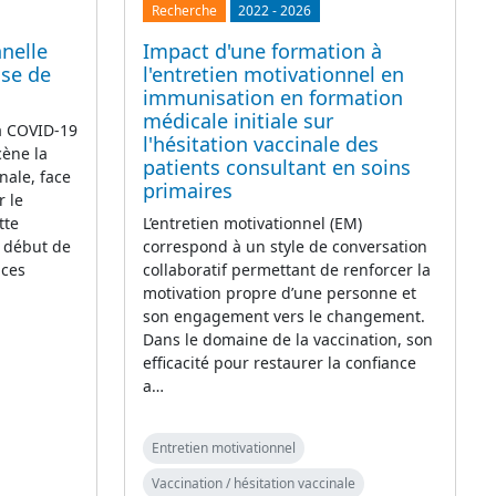
Recherche
2022
-
2026
nelle
Impact d'une formation à
ase de
l'entretien motivationnel en
immunisation en formation
médicale initiale sur
la COVID-19
l'hésitation vaccinale des
cène la
patients consultant en soins
nale, face
primaires
r le
tte
L’entretien motivationnel (EM)
e début de
correspond à un style de conversation
 ces
collaboratif permettant de renforcer la
motivation propre d’une personne et
son engagement vers le changement.
Dans le domaine de la vaccination, son
efficacité pour restaurer la confiance
a…
Entretien motivationnel
Vaccination / hésitation vaccinale