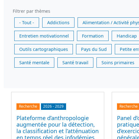
Filtrer par thèmes
- Tout -
Addictions
Alimentation / Activité phy
Entretien motivationnel
Formation
Handicap
Outils cartographiques
Pays du Sud
Petite e
Santé mentale
Santé travail
Soins primaires
Recherche
2026
-
2029
Recherche
Plateforme d’anthropologie
Panel d’
augmentée pour la détection,
pratique
la classification et l’atténuation
d’exerc
en temps réel des infodémies,
générale