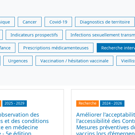
sique
Cancer
Covid-19
Diagnostics de territoire
Indicateurs prospectifs
Infections sexuellement transm
nfance
Prescriptions médicamenteuses
Recherche inter
Urgences
Vaccination / hésitation vaccinale
Vieill
2025
-
2029
Recherche
2024
-
2026
observation des
Améliorer l'acceptabili
s et des conditions
l'accessibilité des Cont
ice en médecine
Mesures préventives d
 - 5e édition
vaccins lors d'émerge