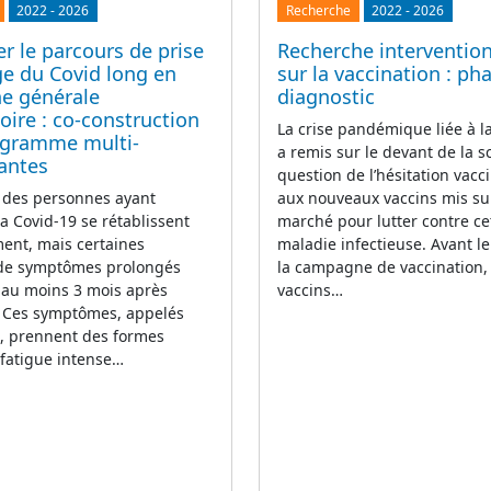
2022
-
2026
Recherche
2022
-
2026
r le parcours de prise
Recherche intervention
ge du Covid long en
sur la vaccination : ph
e générale
diagnostic
ire : co-construction
La crise pandémique liée à 
ogramme multi-
a remis sur le devant de la s
antes
question de l’hésitation vacci
 des personnes ayant
aux nouveaux vaccins mis su
la Covid-19 se rétablissent
marché pour lutter contre ce
ent, mais certaines
maladie infectieuse. Avant l
 de symptômes prolongés
la campagne de vaccination,
 au moins 3 mois après
vaccins…
n. Ces symptômes, appelés
g, prennent des formes
(fatigue intense…