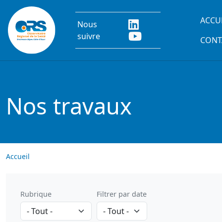
Aller au contenu principal
Main
ACCU
Nous
suivre
CONT
Nos travaux
Accueil
Rubrique
Filtrer par date