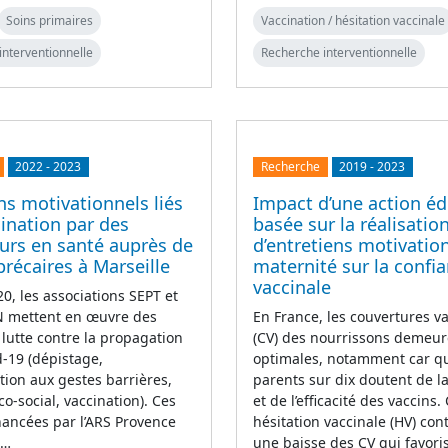
Soins primaires
Vaccination / hésitation vaccinale
interventionnelle
Recherche interventionnelle
2022
-
2023
Recherche
2019
-
2023
ns motivationnels liés
Impact d’une action éd
cination par des
basée sur la réalisatio
urs en santé auprès de
d’entretiens motivatio
précaires à Marseille
maternité sur la confi
vaccinale
0, les associations SEPT et
mettent en œuvre des
En France, les couvertures v
 lutte contre la propagation
(CV) des nourrissons demeur
d-19 (dépistage,
optimales, notamment car q
ation aux gestes barrières,
parents sur dix doutent de la
co-social, vaccination). Ces
et de l’efficacité des vaccins.
inancées par l’ARS Provence
hésitation vaccinale (HV) con
e…
une baisse des CV qui favori