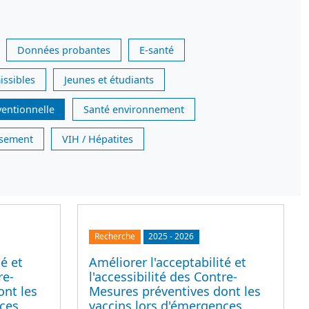
Données probantes
E-santé
issibles
Jeunes et étudiants
ventionnelle
Santé environnement
issement
VIH / Hépatites
Recherche
2025
-
2026
té et
Améliorer l'acceptabilité et
re-
l'accessibilité des Contre-
ont les
Mesures préventives dont les
nces
vaccins lors d'émergences