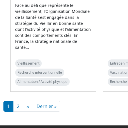
Face au défi que représente le
vieillissement, l’Organisation Mondiale
de la Santé s’est engagée dans la
stratégie du Vieillir en bonne santé
dont l’activité physique et l’alimentation
sont des comportements clés. En
France, la stratégie nationale de
santé…
Vieillissement
Entretien m
Recherche interventionnelle
Vaccination
Alimentation / Activité physique
Recherche 
Pagination
Page suivante
Dernière page
1
2
››
Dernier »