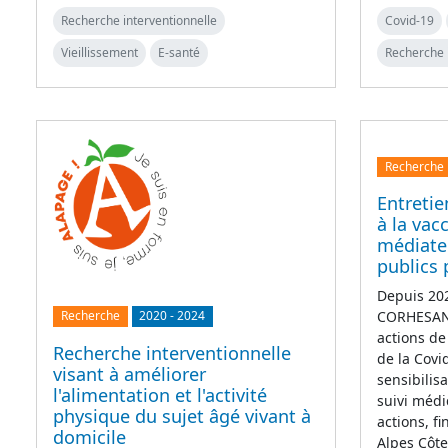
Recherche interventionnelle
Covid-19
Vieillissement
E-santé
Recherche 
Recherche
Entretie
à la vac
médiate
publics 
Depuis 202
CORHESAN 
Recherche
2020
-
2024
actions de
Recherche interventionnelle
de la Covi
visant à améliorer
sensibilis
l'alimentation et l'activité
suivi médi
physique du sujet âgé vivant à
actions, f
domicile
Alpes Côt