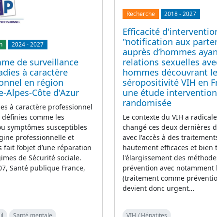
Recherche
2018
-
2027
Efficacité d'interventi
"notification aux parte
n
2024
-
2027
auprès d’hommes ayan
relations sexuelles ave
me de surveillance
hommes découvrant le
dies à caractère
séropositivité VIH en F
onnel en région
une étude intervention
e-Alpes-Côte d'Azur
randomisée
es à caractère professionnel
Le contexte du VIH a radica
 définies comme les
changé ces deux dernières 
ou symptômes susceptibles
avec l'accès à des traitement
igine professionnelle et
hautement efficaces et bien t
 fait l’objet d’une réparation
l'élargissement des méthode
gimes de Sécurité sociale.
prévention avec notamment 
7, Santé publique France,
(traitement comme prévention
devient donc urgent…
il
Santé mentale
VIH / Hépatites