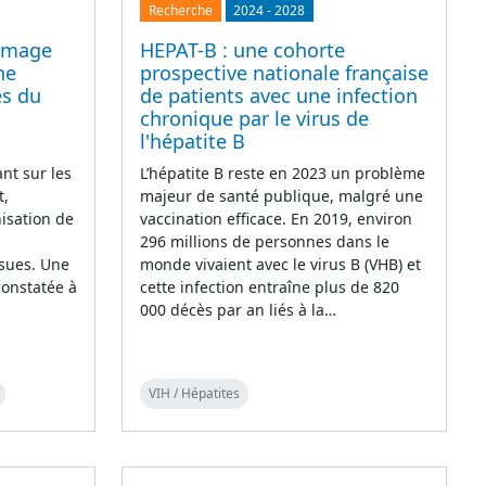
Recherche
2024
-
2028
’image
HEPAT-B : une cohorte
he
prospective nationale française
es du
de patients avec une infection
chronique par le virus de
l'hépatite B
nt sur les
L’hépatite B reste en 2023 un problème
t,
majeur de santé publique, malgré une
isation de
vaccination efficace. En 2019, environ
296 millions de personnes dans le
ssues. Une
monde vivaient avec le virus B (VHB) et
constatée à
cette infection entraîne plus de 820
000 décès par an liés à la…
VIH / Hépatites