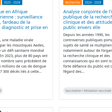
2025
-
2028
Recherche
2024
-
2028
ue en Afrique
Analyse conjointe de l
ienne : surveillance
publique de la recherc
, fardeau de la
clinique et des attitud
 diagnostic et prise en
public envers elle
Depuis les années 1990, les
 une maladie virale
controverses publiques porta
 par les moustiques Aedes,
sujets de santé se multiplien
 un défi sanitaire mondial
notamment autour de l’organ
 En 2023, plus de 80 pays ont
la recherche clinique et des
n nombre sans précédent de
connaissances qui en sont i
5 millions de cas de dengue
forte défiance du public est 
 7 300 décès liés à cette…
l’égard des…
d
Vaccination / hésitation vaccinale