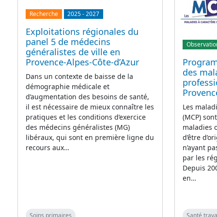
Recherche
2025
-
2027
Exploitations régionales du
panel 5 de médecins
Observatio
généralistes de ville en
Provence-Alpes-Côte-d’Azur
Program
des mala
Dans un contexte de baisse de la
professi
démographie médicale et
Provenc
d’augmentation des besoins de santé,
il est nécessaire de mieux connaître les
Les maladi
pratiques et les conditions d’exercice
(MCP) sont
des médecins généralistes (MG)
maladies 
libéraux, qui sont en première ligne du
d’être d’or
recours aux…
n’ayant pas
par les ré
Depuis 200
en…
Soins primaires
Santé trava