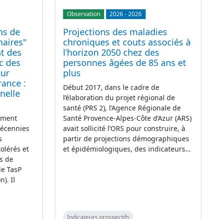
Observation
2026
-
2026
ons de
Projections des maladies
naires"
chroniques et couts associés à
t des
l’horizon 2050 chez des
c des
personnes âgées de 85 ans et
ur
plus
rance :
Début 2017, dans le cadre de
nelle
l’élaboration du projet régional de
santé (PRS 2), l’Agence Régionale de
lement
Santé Provence-Alpes-Côte d’Azur (ARS)
décennies
avait sollicité l’ORS pour construire, à
s
partir de projections démographiques
olérés et
et épidémiologiques, des indicateurs…
s de
le TasP
). Il
Indicateurs prospectifs