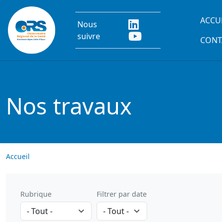
Aller au contenu principal
Main
ACCU
Nous
suivre
CONT
Nos travaux
Accueil
Rubrique
Filtrer par date