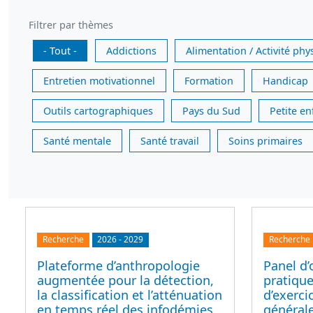
Filtrer par thèmes
- Tout -
Addictions
Alimentation / Activité phy
Entretien motivationnel
Formation
Handicap
Outils cartographiques
Pays du Sud
Petite e
Santé mentale
Santé travail
Soins primaires
Recherche
2026
-
2029
Recherche
Plateforme d’anthropologie
Panel d’
augmentée pour la détection,
pratique
la classification et l’atténuation
d’exerc
en temps réel des infodémies,
générale