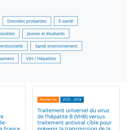
Données probantes
E-santé
issibles
Jeunes et étudiants
ventionnelle
Santé environnement
issement
VIH / Hépatites
Recherche
2025
-
2028
Traitement universel du virus
re
de l’hépatite B (VHB) versus
ée-
traitement antiviral cible pour
a France
prévenir la transmission de la