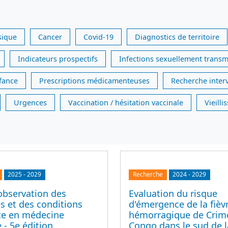
sique
Cancer
Covid-19
Diagnostics de territoire
Indicateurs prospectifs
Infections sexuellement transm
nfance
Prescriptions médicamenteuses
Recherche inter
Urgences
Vaccination / hésitation vaccinale
Vieill
2025
-
2029
Recherche
2024
-
2029
observation des
Evaluation du risque
s et des conditions
d'émergence de la fièv
ice en médecine
hémorragique de Crim
 - 5e édition
Congo dans le sud de l