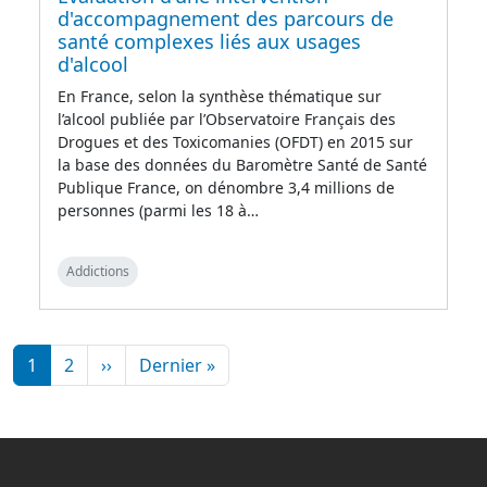
d'accompagnement des parcours de
santé complexes liés aux usages
d'alcool
En France, selon la synthèse thématique sur
l’alcool publiée par l’Observatoire Français des
Drogues et des Toxicomanies (OFDT) en 2015 sur
la base des données du Baromètre Santé de Santé
Publique France, on dénombre 3,4 millions de
personnes (parmi les 18 à…
Addictions
Pagination
Page suivante
Dernière page
1
2
››
Dernier »