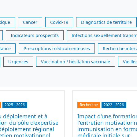
sique
Cancer
Covid-19
Diagnostics de territoire
Indicateurs prospectifs
Infections sexuellement transm
nfance
Prescriptions médicamenteuses
Recherche inter
Urgences
Vaccination / hésitation vaccinale
Vieill
2025
-
2026
Recherche
2022
-
2026
u déploiement et à
Impact d'une formatio
tion du pôle d’expertise
l'entretien motivationn
déploiement régional
immunisation en form
retien motivationnel
médicale initiale sur