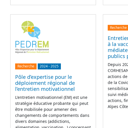
Recherche
Entretie
à la vac
médiate
publics 
Depuis 202
Recherche
2024
-
2025
CORHESAN 
Pôle d’expertise pour le
actions de
déploiement régional de
de la Covi
l’entretien motivationnel
sensibilis
suivi médi
L'entretien motivationnel (EM) est une
actions, f
stratégie éducative probante qui peut
Alpes Côt
être mobilisée pour amener des
changements de comportements dans
divers domaines (addictions,
alimentation, vaccination...) concernant