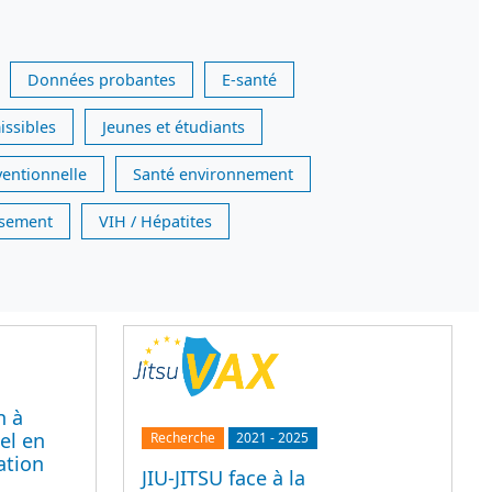
Données probantes
E-santé
issibles
Jeunes et étudiants
ventionnelle
Santé environnement
issement
VIH / Hépatites
n à
el en
Recherche
2021
-
2025
ation
JIU-JITSU face à la