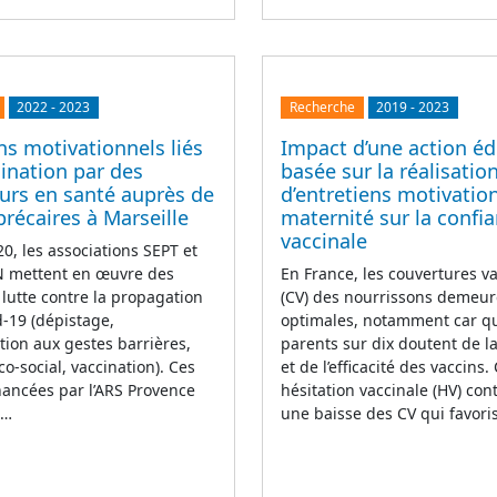
2022
-
2023
Recherche
2019
-
2023
ns motivationnels liés
Impact d’une action éd
cination par des
basée sur la réalisatio
urs en santé auprès de
d’entretiens motivatio
précaires à Marseille
maternité sur la confi
vaccinale
0, les associations SEPT et
mettent en œuvre des
En France, les couvertures v
 lutte contre la propagation
(CV) des nourrissons demeur
d-19 (dépistage,
optimales, notamment car q
ation aux gestes barrières,
parents sur dix doutent de la
co-social, vaccination). Ces
et de l’efficacité des vaccins.
inancées par l’ARS Provence
hésitation vaccinale (HV) con
e…
une baisse des CV qui favori