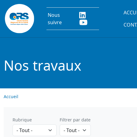
Aller au contenu principal
Main
ACCU
Nous
suivre
CONT
Nos travaux
Accueil
Rubrique
Filtrer par date