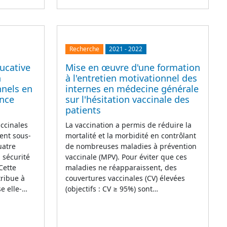
Recherche
2021
-
2022
ucative
Mise en œuvre d'une formation
n
à l'entretien motivationnel des
nnels en
internes en médecine générale
ance
sur l'hésitation vaccinale des
patients
accinales
La vaccination a permis de réduire la
ent sous-
mortalité et la morbidité en contrôlant
uatre
de nombreuses maladies à prévention
 sécurité
vaccinale (MPV). Pour éviter que ces
 Cette
maladies ne réapparaissent, des
tribue à
couvertures vaccinales (CV) élevées
se elle-…
(objectifs : CV ≥ 95%) sont…