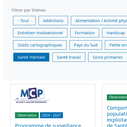
Filtrer par thèmes
- Tout -
Addictions
Alimentation / Activité phy
Entretien motivationnel
Formation
Handicap
Outils cartographiques
Pays du Sud
Petite e
Santé mentale
Santé travail
Soins primaires
Observatio
Comport
populati
Observation
2024
-
2027
exploit
de Sant
Programme de surveillance