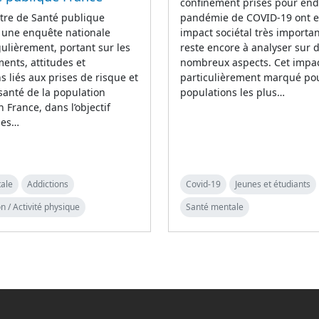
confinement prises pour end
tre de Santé publique
pandémie de COVID-19 ont 
 une enquête nationale
impact sociétal très importan
lièrement, portant sur les
reste encore à analyser sur 
nts, attitudes et
nombreux aspects. Cet impac
s liés aux prises de risque et
particulièrement marqué pou
 santé de la population
populations les plus…
n France, dans l’objectif
 les…
ale
Addictions
Covid-19
Jeunes et étudiants
n / Activité physique
Santé mentale