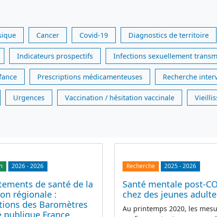
sique
Cancer
Covid-19
Diagnostics de territoire
Indicateurs prospectifs
Infections sexuellement transm
nfance
Prescriptions médicamenteuses
Recherche inter
Urgences
Vaccination / hésitation vaccinale
Vieill
n
2026
-
2026
Recherche
2025
-
2026
ements de santé de la
Santé mentale post-C
on régionale :
chez des jeunes adulte
ations des Baromètres
Au printemps 2020, les mesu
é publique France