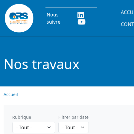
Aller au contenu principal
Main
ACCU
Nous
suivre
CONT
Nos travaux
Accueil
Rubrique
Filtrer par date