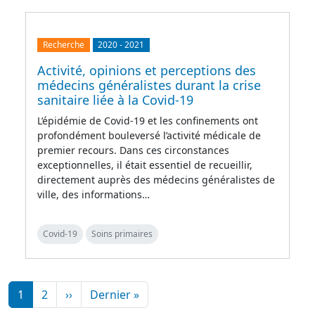
Recherche
2020
-
2021
Activité, opinions et perceptions des
médecins généralistes durant la crise
sanitaire liée à la Covid-19
L’épidémie de Covid-19 et les confinements ont
profondément bouleversé l’activité médicale de
premier recours. Dans ces circonstances
exceptionnelles, il était essentiel de recueillir,
directement auprès des médecins généralistes de
ville, des informations…
Covid-19
Soins primaires
Pagination
Page suivante
Dernière page
1
2
››
Dernier »