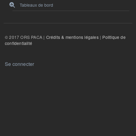
Tableaux de bord
© 2017 ORS PACA |
Crédits & mentions légales
|
Politique de
confidentialité
User account menu
Se connecter